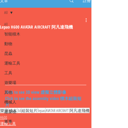
文章
註冊
All
All
Lepao H600 AVATAR AIRCRAFT 阿凡達飛機
智能積木
動物
昆蟲
運輸工具
工具
遊樂場
Click to see 3D view 虛擬立體影像
其他
Click to see the assembly video 積木組裝短
機械人
片
樂寶
積木
3d
組裝短片
lepao
AVATAR AIRCRAFT 阿凡達飛機
建築物
H600
軍事
運輸工具