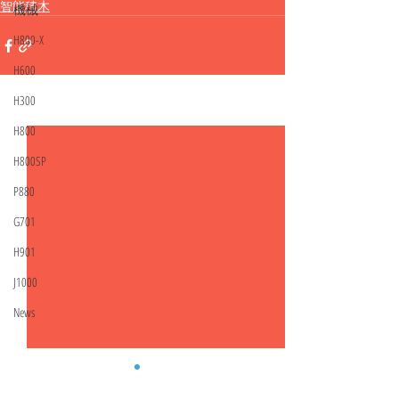
智能積木
機械
H800-X
H600
H300
相關文章
查看全部
H800
H800SP
P880
G701
H901
J1000
News