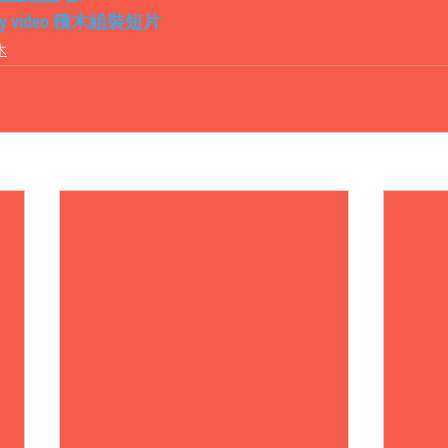
sembly video 積木組裝短片
木