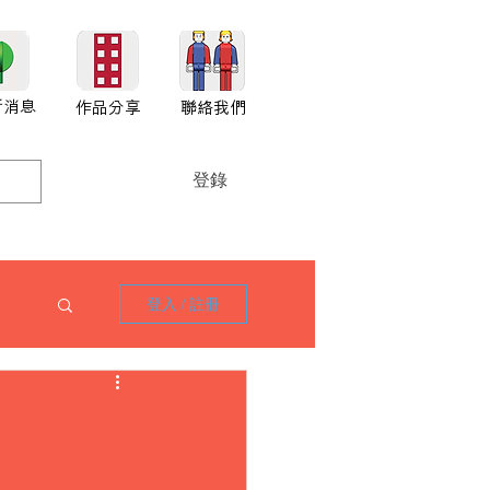
新消息
作品分享
聯絡我們
登錄
登入 / 註冊
1