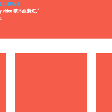
ew 虛擬立體影像
sembly video 積木組裝短片
木