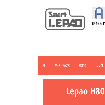
關於我
All
智能積木
動物
昆蟲
建築物
軍事
機械
Lepao H
H901
J1000
News