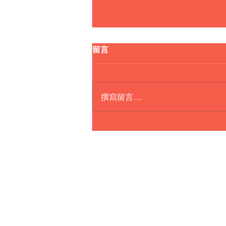
留言
撰寫留言......
Lepao H600 Push Car
樂寶智能敎育中心
香港新界葵涌永健路
永健工業大廈17樓M