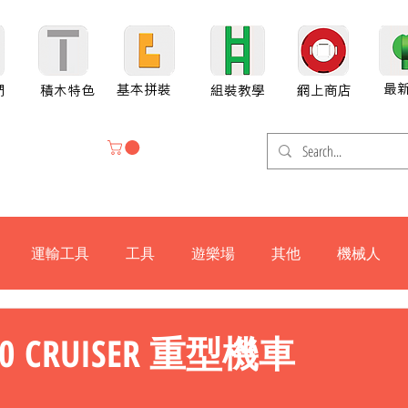
最
基本拼裝
們
積木特色
組裝教學
網上商店
運輸工具
工具
遊樂場
其他
機械人
H800-X
H600
H300
H800
H800SP
P880
G70
800 CRUISER 重型機車