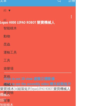
文章
註冊
All
All
Lepao H800 LEPAO ROBOT 樂寶機械人
智能積木
動物
昆蟲
運輸工具
工具
遊樂場
其他
Click to see 3D view 虛擬立體影像
Click to see the assembly video 積木組裝短片
機械人
樂寶
積木
3d
組裝短片
lepao
LEPAO ROBOT 樂寶機械人
建築物
機械人
H800
軍事
智能積木