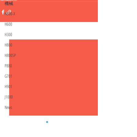
機械
H800-X
H600
H300
相關文章
查看全部
H800
H800SP
P880
G701
H901
J1000
News