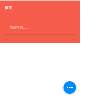
盪鞦韆
留言
H300 Boat 船
撰寫留言......