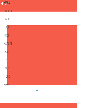
機械
H800-X
H600
相關文章
查看全部
H300
H800
H800SP
P880
G701
H901
J1000
News
盪鞦韆