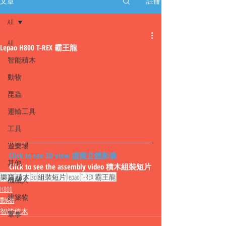
文章
註冊
All
All
Lepao H800 T-REX 霸王龍
智能積木
動物
昆蟲
運輸工具
工具
遊樂場
Click to see 3D view 虛擬立體影像
其他
Click to see the assembly video 積木組裝短片
樂寶
積木
3d
組裝短片
lepao
T-REX 霸王龍
機械人
H800
建築物
動物
智能積木
軍事