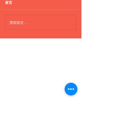
盪鞦韆
留言
Lepao H600 Piggy
撰寫留言......