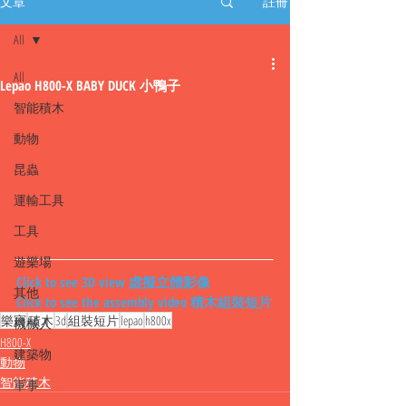
文章
註冊
All
All
Lepao H800-X BABY DUCK 小鴨子
智能積木
動物
昆蟲
運輸工具
工具
遊樂場
Click to see 3D view 虛擬立體影像
其他
Click to see the assembly video 積木組裝短片
樂寶
積木
3d
組裝短片
lepao
h800x
機械人
H800-X
建築物
動物
智能積木
軍事