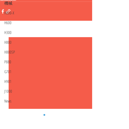
機械
H800-X
H600
H300
相關文章
查看全部
H800
H800SP
P880
G701
H901
J1000
News