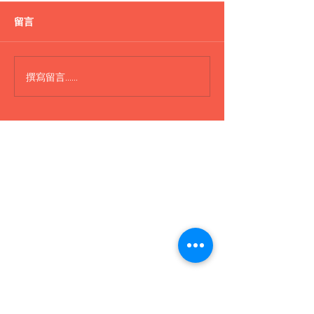
盪鞦韆
留言
H300 Boat 船
撰寫留言......