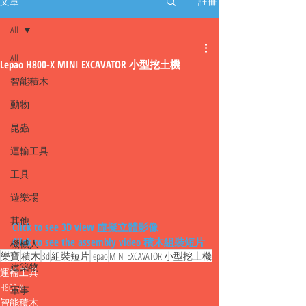
文章
註冊
All
All
Lepao H800-X MINI EXCAVATOR 小型挖土機
智能積木
動物
昆蟲
運輸工具
工具
遊樂場
其他
Click to see 3D view 虛擬立體影像
Click to see the assembly video 積木組裝短片
機械人
樂寶
積木
3d
組裝短片
lepao
MINI EXCAVATOR 小型挖土機
建築物
運輸工具
H800-X
軍事
智能積木