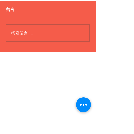
盪鞦韆
留言
H300 Boat 船
撰寫留言......