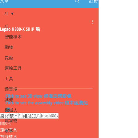
文章
註冊
All
All
Lepao H800-X SHIP 船
智能積木
動物
昆蟲
運輸工具
工具
遊樂場
Click to see 3D view 虛擬立體影像
其他
Click to see the assembly video 積木組裝短
片
機械人
樂寶
積木
3d
組裝短片
lepao
h800x
建築物
H800-X
運輸工具
軍事
智能積木