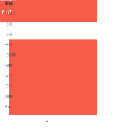
機械
H800-X
H600
H300
相關文章
查看全部
H800
H800SP
P880
G701
H901
J1000
News