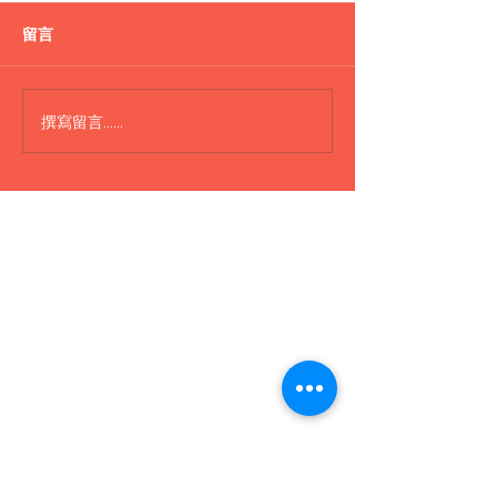
盪鞦韆
留言
Lepao H600 水樽
撰寫留言......