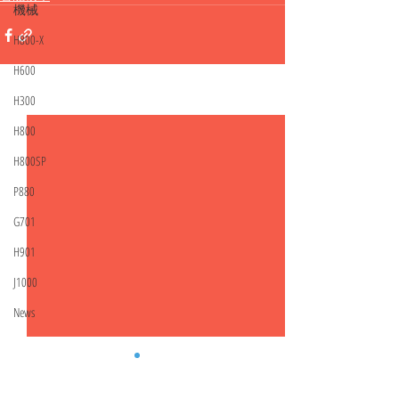
機械
H800-X
H600
H300
相關文章
查看全部
H800
H800SP
P880
G701
H901
J1000
News