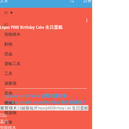
文章
註冊
All
All
Lepao P880 Birthday Cake 生日蛋糕
智能積木
動物
昆蟲
運輸工具
工具
遊樂場
其他
Click to see 3D view 虛擬立體影像
Click to see the assembly video 積木組裝短片
機械人
樂寶
積木
3d
組裝短片
lepao
p880
Birthday Cake 生日蛋糕
建築物
P880
其他
軍事
智能積木