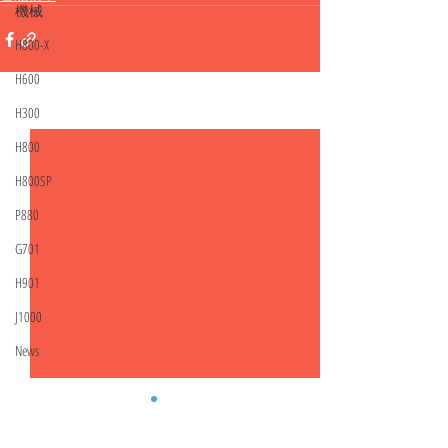
機械
H800-X
H600
H300
相關文章
查看全部
H800
H800SP
P880
G701
H901
J1000
News