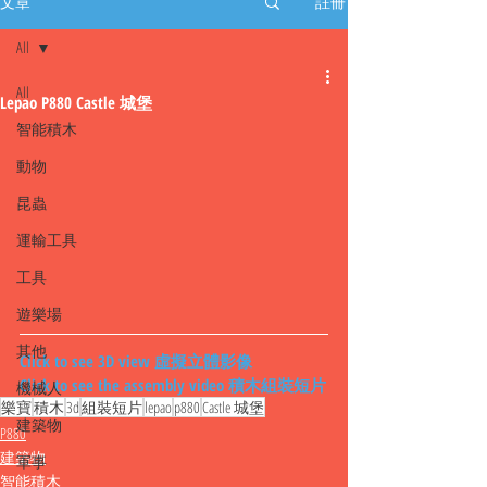
文章
註冊
All
All
Lepao P880 Castle 城堡
智能積木
動物
昆蟲
運輸工具
工具
遊樂場
其他
Click to see 3D view 虛擬立體影像
Click to see the assembly video 積木組裝短片
機械人
樂寶
積木
3d
組裝短片
lepao
p880
Castle 城堡
建築物
P880
建築物
軍事
智能積木