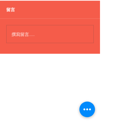
盪鞦韆
留言
H300 Boat 船
撰寫留言......