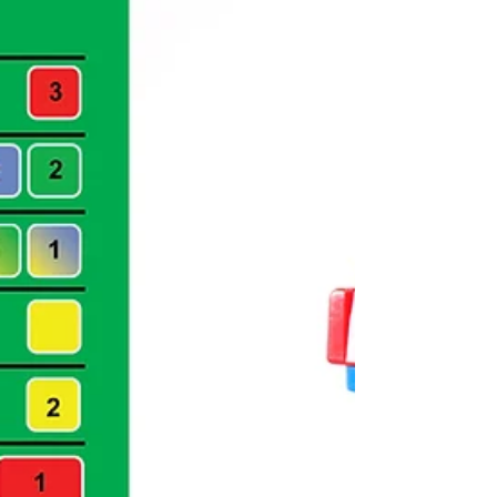
Lepao P880 Pink Ferris Wheel 夢幻摩天輪