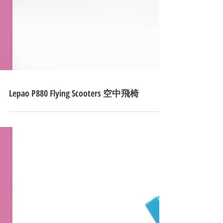
Lepao P880 Flying Scooters 空中飛椅