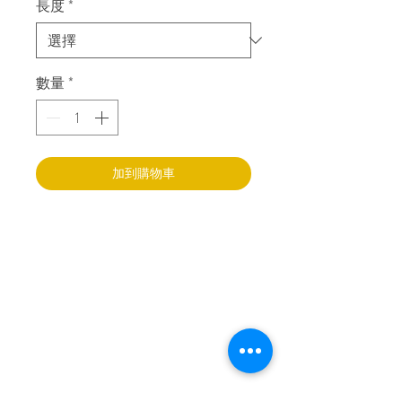
長度
*
數量
*
加到購物車
樂寶智能敎育中心
香港新界葵涌永健路
4至6號
永健工業大廈17樓M室
+852 90718080
info@lepao.com.hk