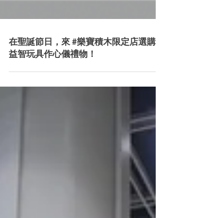
在聖誕節日，來 #樂寶積木限定店選購 #
益智玩具作心儀禮物！