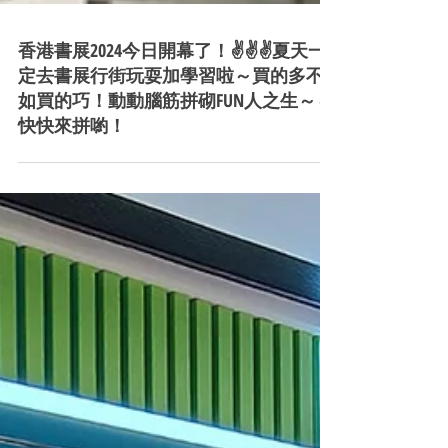
香港書展2024今日開幕了！✌️✌️✌️夏天一
定去書展行街玩耍加學習啦～買的多不
如買的巧！動動腦筋拼砌FUN人之生～～
快快來拼喲！