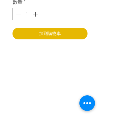
數量
*
加到購物車
樂寶智能敎育中心
香港新界葵涌永健路
4至6號
永健工業大廈17樓M室
+852 90718080
info@lepao.com.hk
說明書下載
商店
Facebook
常見問題
關於我們
Instagram
送貨和退貨
聯絡我們