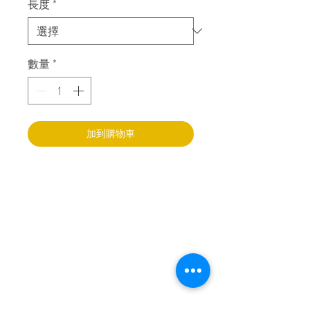
長度
*
數量
*
加到購物車
樂寶智能敎育中心
香港新界葵涌永健路
4至6號
永健工業大廈17樓M室
+852 90718080
info@lepao.com.hk