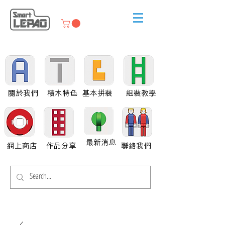
關於我們
積木特色
基本拼裝
組裝教學
最新消息
網上商店
作品分享
聯絡我們