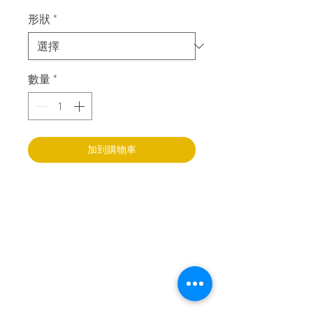
形狀
*
數量
*
加到購物車
樂寶智能敎育中心
香港新界葵涌永健路
4至6號
永健工業大廈17樓M室
+852 90718080