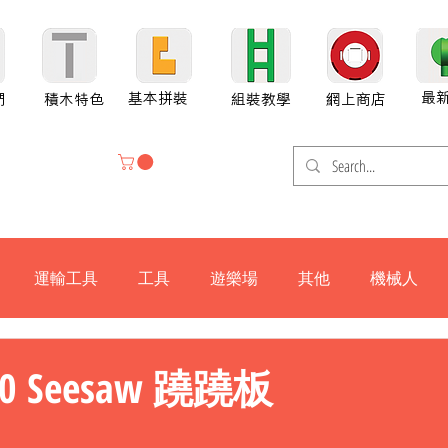
最
基本拼裝
們
積木特色
組裝教學
網上商店
運輸工具
工具
遊樂場
其他
機械人
H800-X
H600
H300
H800
H800SP
P880
G70
800 Seesaw 蹺蹺板