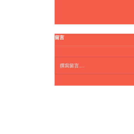
留言
撰寫留言......
Lepao H600 Push Car
樂寶智能敎育中心
香港新界葵涌永健路