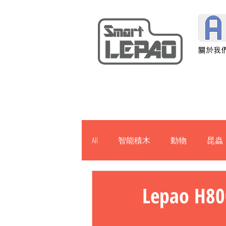
關於我
All
智能積木
動物
昆蟲
建築物
軍事
機械
Lepao H
H901
J1000
News