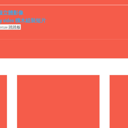
ew 虛擬立體影像
sembly video 積木組裝短片
Seesaw 蹺蹺板