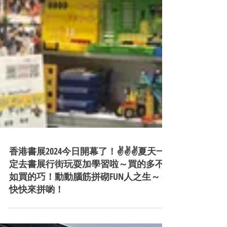
香港書展2024今日開幕了！✌️✌️✌️夏天一
定去書展行街玩耍加學習啦～買的多不
如買的巧！動動腦筋拼砌FUN人之生～～