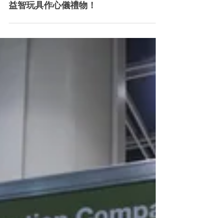
在聖誕節日，來 #樂寶積木限定店選購 #
益智玩具作心儀禮物！