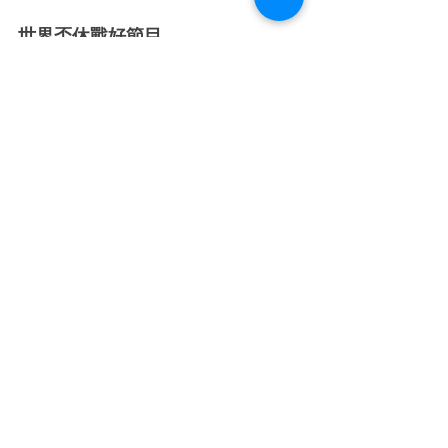
期間限定店快將換地方了!
Load video
世界盃休戰好節目