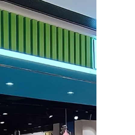
快快來拼喲！