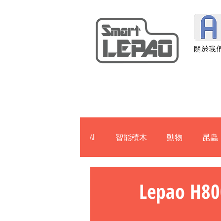
關於我
All
智能積木
動物
昆蟲
建築物
軍事
機械
Lepao H8
H901
J1000
News