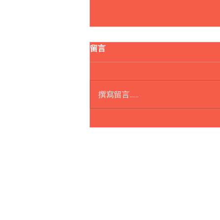
留言
撰寫留言......
Lepao H600 Push Car
樂寶智能敎育中心
香港新界葵涌永健路
永健工業大廈17樓M