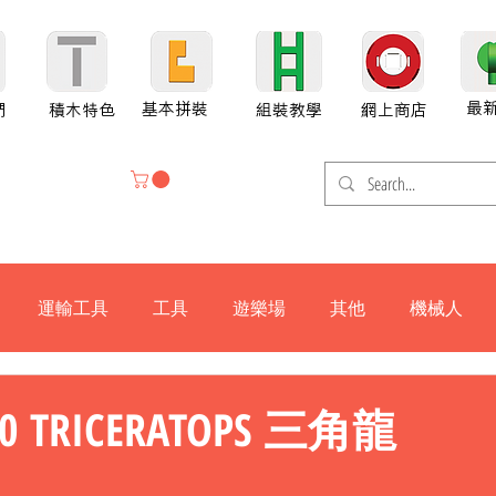
最
基本拼裝
們
積木特色
組裝教學
網上商店
運輸工具
工具
遊樂場
其他
機械人
H800-X
H600
H300
H800
H800SP
P880
G70
00 TRICERATOPS 三角龍